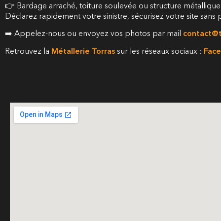
👉 Bardage arraché, toiture soulevée ou structure métalli
Déclarez rapidement votre sinistre, sécurisez votre site sans 
➡️ Appelez-nous ou envoyez vos photos par mail
contact@t
Retrouvez la
Métallerie Torras
sur les réseaux sociaux :
Fac