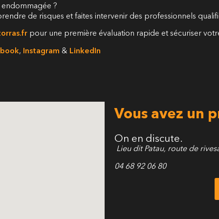
que endommagée ?
prendre de risques et faites intervenir des professionnels quali
orras.fr
pour une première évaluation rapide et sécuriser votre 
ebook
,
Instagram
&
LinkedIn
Vous avez un p
On en discute.
Lieu dit Patau, route de rives
04 68 92 06 80