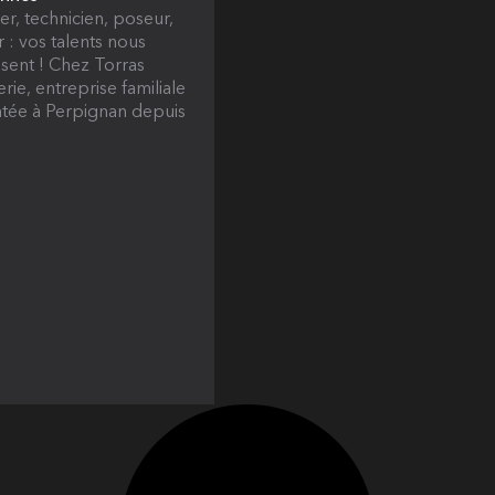
ier, technicien, poseur,
r : vos talents nous
ssent ! Chez Torras
erie, entreprise familiale
tée à Perpignan depuis