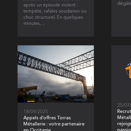
dégâts
après un épisode violent :
tempête, rafales soudaines ou
choc structurel. En quelques
minutes, ...
25/07
Recru
18/09/2025
Métall
Appels d’offres Torras
rejoig
Métallerie : votre partenaire
passi
en Occitanie