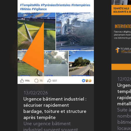
12/02
Urgen
tempêt
13/02/2026
rapide
Urgence bâtiment industriel :
métall
sécuriser rapidement
Suite 
bardage, toiture et structure
nombre
après tempête
bâtime
Une urgence bâtiment
locaux
industriel survient souvent